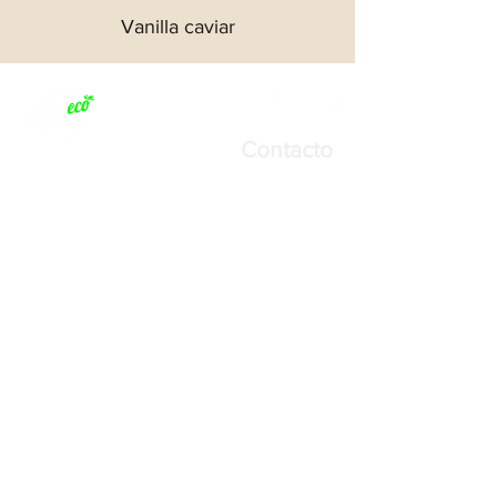
Vanilla caviar
Contacto
Oficina europea:
Konstitucijos pr. 26
Lituania, Vilna 08106
+370 6 1068999
info@vanileco.com
ventas@vanileco.com
Oficina de Madagascar: