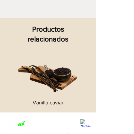
vainilla sueltas, enteras y no
agotadas.
Grado B:
Productos
Humedad: <10%
relacionados
Vainillina: 0,8%-1,4%
Para obtener más información,
comuníquese con
sales@vanileco.com
Vanilla caviar