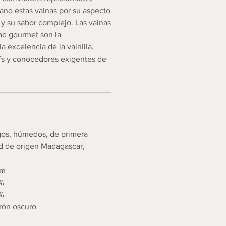
no estas vainas por su aspecto
, y su sabor complejo. Las vainas
dad gourmet son la
a excelencia de la vainilla,
fs y conocedores exigentes de
gos, húmedos, de primera
ad de origen Madagascar,
cm
%
4%
rón oscuro