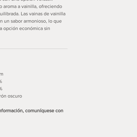
 aroma a vainilla, ofreciendo
ilibrada. Las vainas de vainilla
n un sabor armonioso, lo que
na opción económica sin
cm
%
4%
rón oscuro
información, comuníquese con