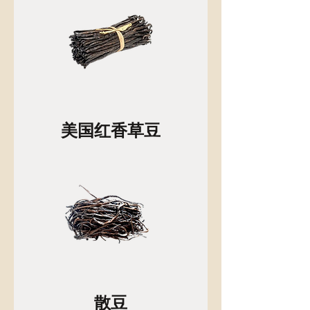
美国红香草豆
散豆