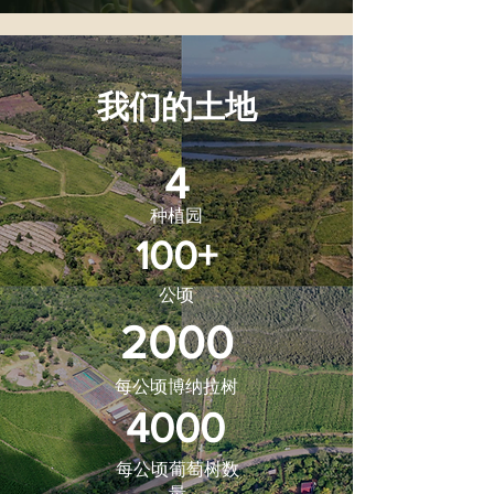
我们的土地
4
种植园
100+
公顷
2000
每公顷博纳拉树
4000
每公顷葡萄树数
量