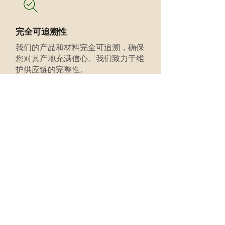
完全可追溯性
我们的产品和材料完全可追溯，确保
您对其产地充满信心。我们致力于维
护供应链的完整性。
可持续种植
我们的香草采用严格的质量、可持续
性和道德规范种植。我们获得认证并
遵循行业标准，以确保卓越品质和环
保理念。