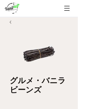
グルメ・バニラ
ビーンズ