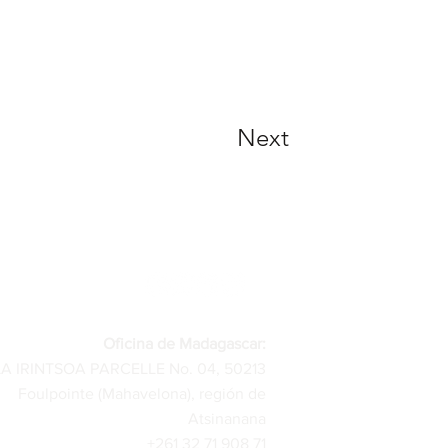
Next
Oficina de Madagascar:
LA IRINTSOA PARCELLE No. 04, 50213
Foulpointe (Mahavelona), región de
Atsinanana
+261 32 71 908 71